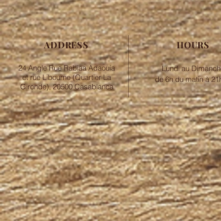
ADDRESS
HOURS
24 Angle Rue Rabiaa Adaouia
Lundi au Dimanch
et rue Libourne (Quartier La
de 6h du matin à 21
Gironde), 20500 Casablanca