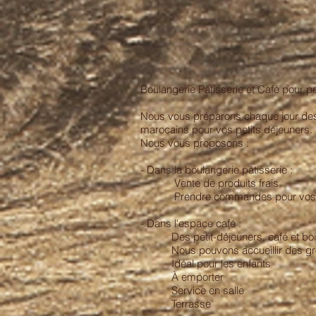
Boulangerie Pâtisserie et Café pour pe
Nous vous préparons chaque jour des 
marocains pour vos petits déjeuners.
Nous vous proposons :
- Dans la boulangerie pâtisserie :
Vente de produits frais
Prendre commandes pour vos célé
- Dans l'espace café :
Des petit-déjeuners, café et bo
Nous pouvons accueillir des gr
Idéal pour les enfants
À emporter
Service en salle
Terrasse